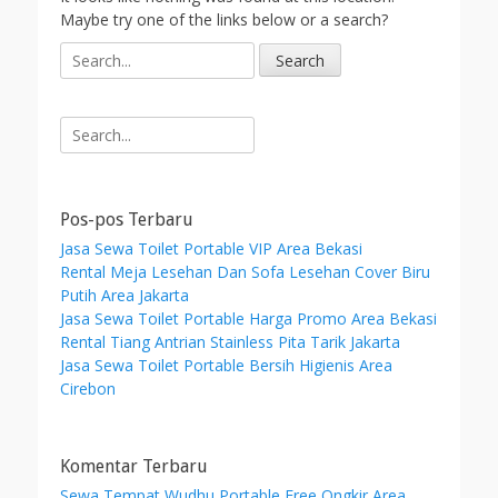
Maybe try one of the links below or a search?
S
e
a
r
Search
c
for:
h
f
o
Pos-pos Terbaru
r
Jasa Sewa Toilet Portable VIP Area Bekasi
:
Rental Meja Lesehan Dan Sofa Lesehan Cover Biru
Putih Area Jakarta
Jasa Sewa Toilet Portable Harga Promo Area Bekasi
Rental Tiang Antrian Stainless Pita Tarik Jakarta
Jasa Sewa Toilet Portable Bersih Higienis Area
Cirebon
Komentar Terbaru
Sewa Tempat Wudhu Portable Free Ongkir Area