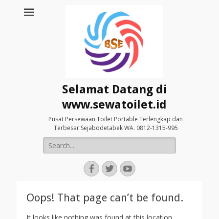
Selamat Datang di
www.sewatoilet.id
Pusat Persewaan Toilet Portable Terlengkap dan
Terbesar Sejabodetabek WA. 0812-1315-995
Search
for:
Facebook
Twitter
YouTube
Oops! That page can’t be found.
It looks like nothing was found at this location.