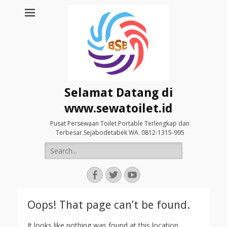
Selamat Datang di
www.sewatoilet.id
Pusat Persewaan Toilet Portable Terlengkap dan
Terbesar Sejabodetabek WA. 0812-1315-995
Search
for:
Facebook
Twitter
YouTube
Oops! That page can’t be found.
It looks like nothing was found at this location.