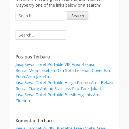
Maybe try one of the links below or a search?
S
e
a
r
Search
c
for:
h
f
o
Pos-pos Terbaru
r
Jasa Sewa Toilet Portable VIP Area Bekasi
:
Rental Meja Lesehan Dan Sofa Lesehan Cover Biru
Putih Area Jakarta
Jasa Sewa Toilet Portable Harga Promo Area Bekasi
Rental Tiang Antrian Stainless Pita Tarik Jakarta
Jasa Sewa Toilet Portable Bersih Higienis Area
Cirebon
Komentar Terbaru
Sewa Tempat Wudhu Portable Free Ongkir Area