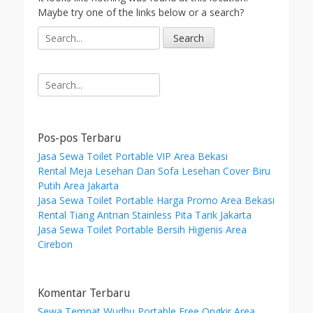
Maybe try one of the links below or a search?
S
e
a
r
Search
c
for:
h
f
o
Pos-pos Terbaru
r
Jasa Sewa Toilet Portable VIP Area Bekasi
:
Rental Meja Lesehan Dan Sofa Lesehan Cover Biru
Putih Area Jakarta
Jasa Sewa Toilet Portable Harga Promo Area Bekasi
Rental Tiang Antrian Stainless Pita Tarik Jakarta
Jasa Sewa Toilet Portable Bersih Higienis Area
Cirebon
Komentar Terbaru
Sewa Tempat Wudhu Portable Free Ongkir Area