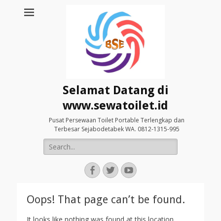
Selamat Datang di
www.sewatoilet.id
Pusat Persewaan Toilet Portable Terlengkap dan
Terbesar Sejabodetabek WA. 0812-1315-995
Search
for:
Facebook
Twitter
YouTube
Oops! That page can’t be found.
It looks like nothing was found at this location.