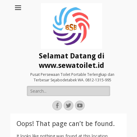
Selamat Datang di
www.sewatoilet.id
Pusat Persewaan Toilet Portable Terlengkap dan
Terbesar Sejabodetabek WA. 0812-1315-995
Search
for:
Facebook
Twitter
YouTube
Oops! That page can’t be found.
It looks like nothing was found at this location.