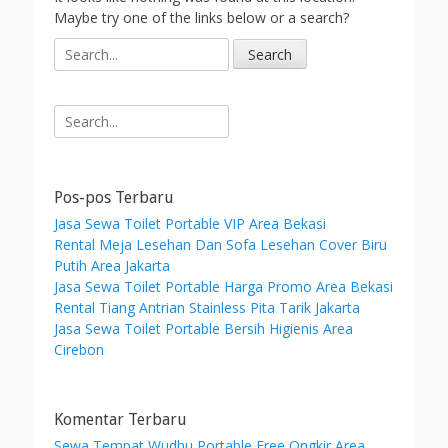
Maybe try one of the links below or a search?
S
e
a
r
Search
c
for:
h
f
o
Pos-pos Terbaru
r
Jasa Sewa Toilet Portable VIP Area Bekasi
:
Rental Meja Lesehan Dan Sofa Lesehan Cover Biru
Putih Area Jakarta
Jasa Sewa Toilet Portable Harga Promo Area Bekasi
Rental Tiang Antrian Stainless Pita Tarik Jakarta
Jasa Sewa Toilet Portable Bersih Higienis Area
Cirebon
Komentar Terbaru
Sewa Tempat Wudhu Portable Free Ongkir Area