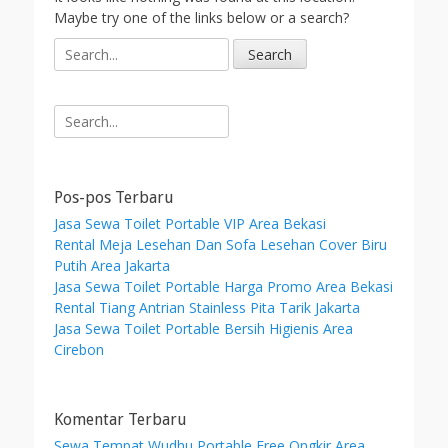
Maybe try one of the links below or a search?
S
e
a
r
Search
c
for:
h
f
o
Pos-pos Terbaru
r
Jasa Sewa Toilet Portable VIP Area Bekasi
:
Rental Meja Lesehan Dan Sofa Lesehan Cover Biru
Putih Area Jakarta
Jasa Sewa Toilet Portable Harga Promo Area Bekasi
Rental Tiang Antrian Stainless Pita Tarik Jakarta
Jasa Sewa Toilet Portable Bersih Higienis Area
Cirebon
Komentar Terbaru
Sewa Tempat Wudhu Portable Free Ongkir Area