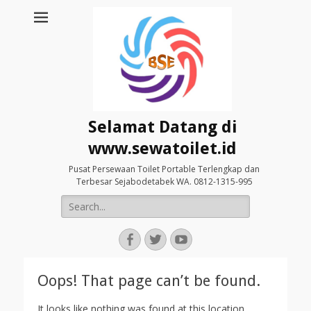
Selamat Datang di
www.sewatoilet.id
Pusat Persewaan Toilet Portable Terlengkap dan
Terbesar Sejabodetabek WA. 0812-1315-995
Search
for:
Facebook
Twitter
YouTube
Oops! That page can’t be found.
It looks like nothing was found at this location.