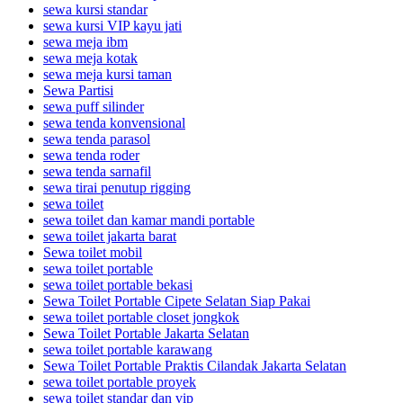
sewa kursi standar
sewa kursi VIP kayu jati
sewa meja ibm
sewa meja kotak
sewa meja kursi taman
Sewa Partisi
sewa puff silinder
sewa tenda konvensional
sewa tenda parasol
sewa tenda roder
sewa tenda sarnafil
sewa tirai penutup rigging
sewa toilet
sewa toilet dan kamar mandi portable
sewa toilet jakarta barat
Sewa toilet mobil
sewa toilet portable
sewa toilet portable bekasi
Sewa Toilet Portable Cipete Selatan Siap Pakai
sewa toilet portable closet jongkok
Sewa Toilet Portable Jakarta Selatan
sewa toilet portable karawang
Sewa Toilet Portable Praktis Cilandak Jakarta Selatan
sewa toilet portable proyek
sewa toilet standar dan vip