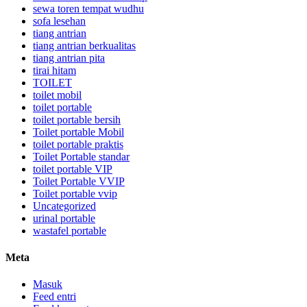
sewa toren tempat wudhu
sofa lesehan
tiang antrian
tiang antrian berkualitas
tiang antrian pita
tirai hitam
TOILET
toilet mobil
toilet portable
toilet portable bersih
Toilet portable Mobil
toilet portable praktis
Toilet Portable standar
toilet portable VIP
Toilet Portable VVIP
Toilet portable vvip
Uncategorized
urinal portable
wastafel portable
Meta
Masuk
Feed entri