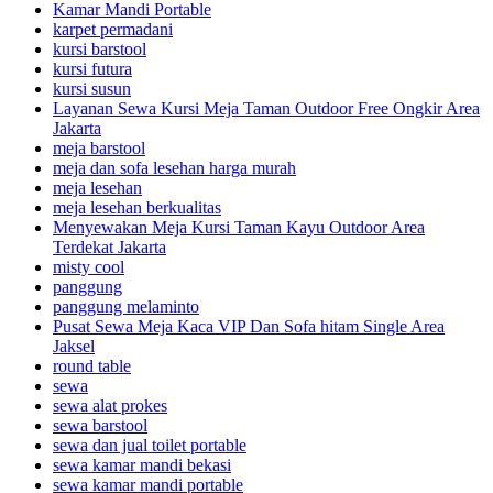
Kamar Mandi Portable
karpet permadani
kursi barstool
kursi futura
kursi susun
Layanan Sewa Kursi Meja Taman Outdoor Free Ongkir Area
Jakarta
meja barstool
meja dan sofa lesehan harga murah
meja lesehan
meja lesehan berkualitas
Menyewakan Meja Kursi Taman Kayu Outdoor Area
Terdekat Jakarta
misty cool
panggung
panggung melaminto
Pusat Sewa Meja Kaca VIP Dan Sofa hitam Single Area
Jaksel
round table
sewa
sewa alat prokes
sewa barstool
sewa dan jual toilet portable
sewa kamar mandi bekasi
sewa kamar mandi portable