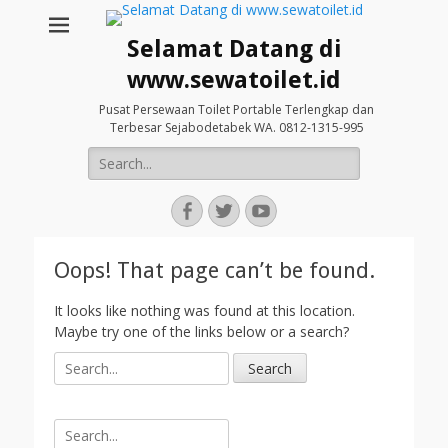
Selamat Datang di
www.sewatoilet.id
Pusat Persewaan Toilet Portable Terlengkap dan
Terbesar Sejabodetabek WA. 0812-1315-995
Search
for:
Facebook
Twitter
YouTube
Oops! That page can’t be found.
It looks like nothing was found at this location.
Maybe try one of the links below or a search?
S
e
a
r
Search
c