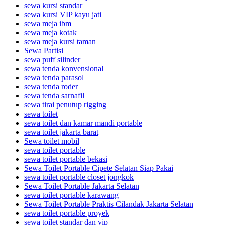
sewa kursi standar
sewa kursi VIP kayu jati
sewa meja ibm
sewa meja kotak
sewa meja kursi taman
Sewa Partisi
sewa puff silinder
sewa tenda konvensional
sewa tenda parasol
sewa tenda roder
sewa tenda sarnafil
sewa tirai penutup rigging
sewa toilet
sewa toilet dan kamar mandi portable
sewa toilet jakarta barat
Sewa toilet mobil
sewa toilet portable
sewa toilet portable bekasi
Sewa Toilet Portable Cipete Selatan Siap Pakai
sewa toilet portable closet jongkok
Sewa Toilet Portable Jakarta Selatan
sewa toilet portable karawang
Sewa Toilet Portable Praktis Cilandak Jakarta Selatan
sewa toilet portable proyek
sewa toilet standar dan vip