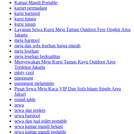
Kamar Mandi Portable
karpet permadani
kursi barstool
kursi futura
kursi susun
Layanan Sewa Kursi Meja Taman Outdoor Free Ongkir Area
Jakarta
meja barstool
meja dan sofa lesehan harga murah
meja lesehan
meja lesehan berkualitas
Menyewakan Meja Kursi Taman Kayu Outdoor Area
Terdekat Jakarta
misty cool
panggung
panggung melaminto
Pusat Sewa Meja Kaca VIP Dan Sofa hitam Single Area
Jaksel
round table
sewa
sewa alat prokes
sewa barstool
sewa dan jual toilet portable
sewa kamar mandi bekasi
sewa kamar mandi portable