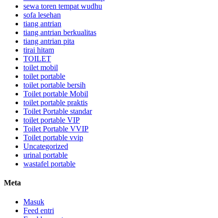
sewa toren tempat wudhu
sofa lesehan
tiang antrian
tiang antrian berkualitas
tiang antrian pita
tirai hitam
TOILET
toilet mobil
toilet portable
toilet portable bersih
Toilet portable Mobil
toilet portable praktis
Toilet Portable standar
toilet portable VIP
Toilet Portable VVIP
Toilet portable vvip
Uncategorized
urinal portable
wastafel portable
Meta
Masuk
Feed entri