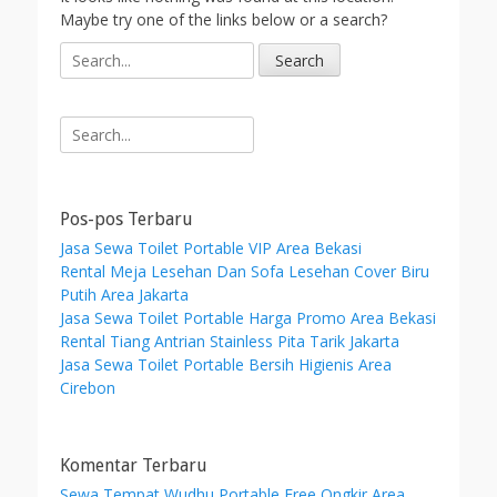
Maybe try one of the links below or a search?
S
e
a
r
Search
c
for:
h
f
o
Pos-pos Terbaru
r
Jasa Sewa Toilet Portable VIP Area Bekasi
:
Rental Meja Lesehan Dan Sofa Lesehan Cover Biru
Putih Area Jakarta
Jasa Sewa Toilet Portable Harga Promo Area Bekasi
Rental Tiang Antrian Stainless Pita Tarik Jakarta
Jasa Sewa Toilet Portable Bersih Higienis Area
Cirebon
Komentar Terbaru
Sewa Tempat Wudhu Portable Free Ongkir Area