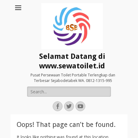
Selamat Datang di
www.sewatoilet.id
Pusat Persewaan Toilet Portable Terlengkap dan
Terbesar Sejabodetabek WA. 0812-1315-995
Search
for:
Facebook
Twitter
YouTube
Oops! That page can’t be found.
It looks like nothing was found at this location.