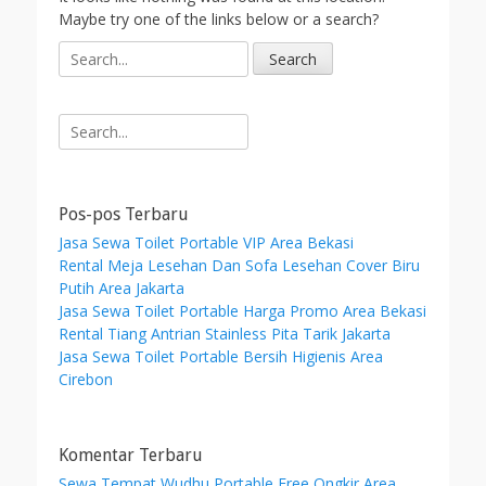
Maybe try one of the links below or a search?
S
e
a
r
Search
c
for:
h
f
o
Pos-pos Terbaru
r
Jasa Sewa Toilet Portable VIP Area Bekasi
:
Rental Meja Lesehan Dan Sofa Lesehan Cover Biru
Putih Area Jakarta
Jasa Sewa Toilet Portable Harga Promo Area Bekasi
Rental Tiang Antrian Stainless Pita Tarik Jakarta
Jasa Sewa Toilet Portable Bersih Higienis Area
Cirebon
Komentar Terbaru
Sewa Tempat Wudhu Portable Free Ongkir Area