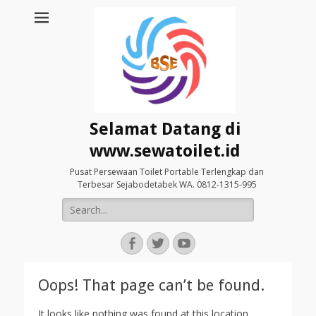
Selamat Datang di
www.sewatoilet.id
Pusat Persewaan Toilet Portable Terlengkap dan
Terbesar Sejabodetabek WA. 0812-1315-995
Search
for:
Facebook
Twitter
YouTube
Oops! That page can’t be found.
It looks like nothing was found at this location.