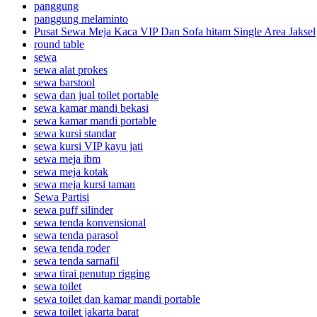
panggung
panggung melaminto
Pusat Sewa Meja Kaca VIP Dan Sofa hitam Single Area Jaksel
round table
sewa
sewa alat prokes
sewa barstool
sewa dan jual toilet portable
sewa kamar mandi bekasi
sewa kamar mandi portable
sewa kursi standar
sewa kursi VIP kayu jati
sewa meja ibm
sewa meja kotak
sewa meja kursi taman
Sewa Partisi
sewa puff silinder
sewa tenda konvensional
sewa tenda parasol
sewa tenda roder
sewa tenda sarnafil
sewa tirai penutup rigging
sewa toilet
sewa toilet dan kamar mandi portable
sewa toilet jakarta barat