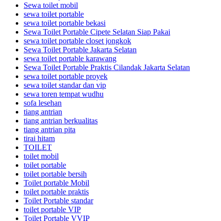
Sewa toilet mobil
sewa toilet portable
sewa toilet portable bekasi
Sewa Toilet Portable Cipete Selatan Siap Pakai
sewa toilet portable closet jongkok
Sewa Toilet Portable Jakarta Selatan
sewa toilet portable karawang
Sewa Toilet Portable Praktis Cilandak Jakarta Selatan
sewa toilet portable proyek
sewa toilet standar dan vip
sewa toren tempat wudhu
sofa lesehan
tiang antrian
tiang antrian berkualitas
tiang antrian pita
tirai hitam
TOILET
toilet mobil
toilet portable
toilet portable bersih
Toilet portable Mobil
toilet portable praktis
Toilet Portable standar
toilet portable VIP
Toilet Portable VVIP