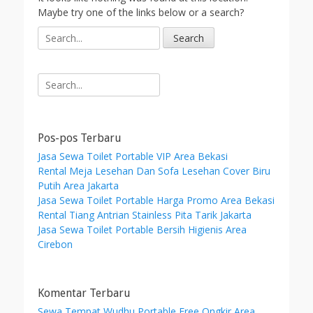
Maybe try one of the links below or a search?
S
e
a
r
Search
c
for:
h
f
o
Pos-pos Terbaru
r
Jasa Sewa Toilet Portable VIP Area Bekasi
:
Rental Meja Lesehan Dan Sofa Lesehan Cover Biru
Putih Area Jakarta
Jasa Sewa Toilet Portable Harga Promo Area Bekasi
Rental Tiang Antrian Stainless Pita Tarik Jakarta
Jasa Sewa Toilet Portable Bersih Higienis Area
Cirebon
Komentar Terbaru
Sewa Tempat Wudhu Portable Free Ongkir Area