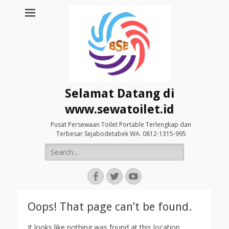
Selamat Datang di
www.sewatoilet.id
Pusat Persewaan Toilet Portable Terlengkap dan
Terbesar Sejabodetabek WA. 0812-1315-995
Search
for:
Facebook
Twitter
YouTube
Oops! That page can’t be found.
It looks like nothing was found at this location.